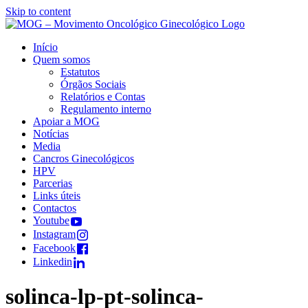
Skip to content
Início
Quem somos
Estatutos
Órgãos Sociais
Relatórios e Contas
Regulamento interno
Apoiar a MOG
Notícias
Media
Cancros Ginecológicos
HPV
Parcerias
Links úteis
Contactos
Youtube
Instagram
Facebook
Linkedin
solinca-lp-pt-solinca-