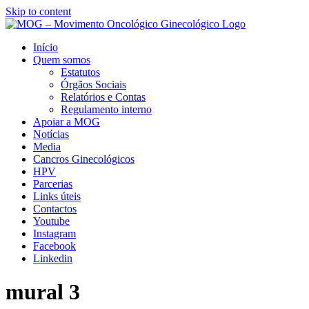
Skip to content
Início
Quem somos
Estatutos
Órgãos Sociais
Relatórios e Contas
Regulamento interno
Apoiar a MOG
Notícias
Media
Cancros Ginecológicos
HPV
Parcerias
Links úteis
Contactos
Youtube
Instagram
Facebook
Linkedin
mural 3