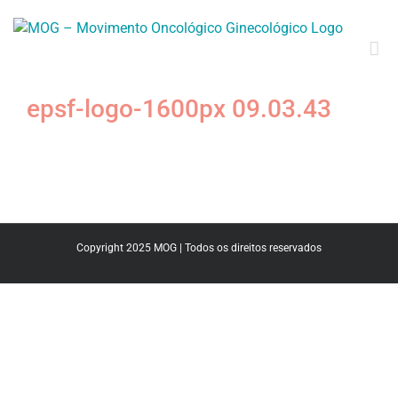
Skip
to
content
epsf-logo-1600px 09.03.43
Copyright 2025 MOG | Todos os direitos reservados