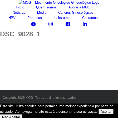
Skip
Início
Quem somos
Apoiar a MOG
to
Notícias
Media
Cancros Ginecológicos
content
HPV
Parcerias
Links úteis
Contactos
DSC_9028_1
Copyright 2025 MOG | Todos os direitos reservados
Este site utiliza cookies para permitir uma melhor experiência por parte do
utilizador. Ao navegar no site estará a consentir a sua utilização.
Aceitar
Não Aceitar