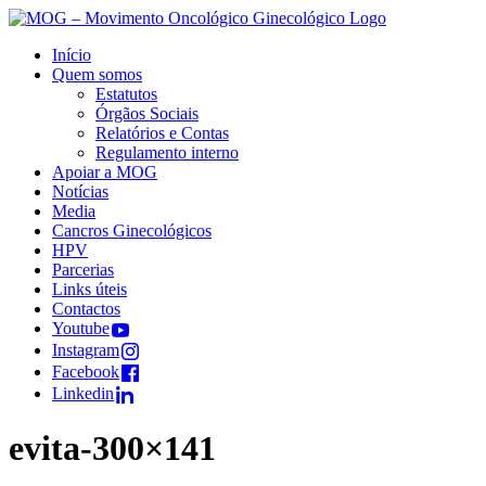
Início
Quem somos
Estatutos
Órgãos Sociais
Relatórios e Contas
Regulamento interno
Apoiar a MOG
Notícias
Media
Cancros Ginecológicos
HPV
Parcerias
Links úteis
Contactos
Youtube
Instagram
Facebook
Linkedin
evita-300×141