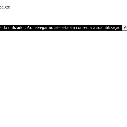
baixo:
 do utilizador. Ao navegar no site estará a consentir a sua utilização.
A