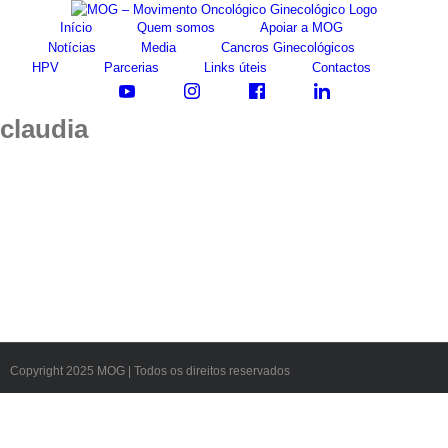
Skip
Início
Quem somos
Apoiar a MOG
to
Notícias
Media
Cancros Ginecológicos
content
HPV
Parcerias
Links úteis
Contactos
claudia
Copyright 2025 MOG | Todos os direitos reservados