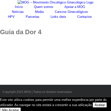
Início
Quem somos
Apoiar a MOG
Notícias
Media
Cancros Ginecológicos
HPV
Parcerias
Links úteis
Contactos
Guia da Dor 4
Copyright 2025 MOG | Todos os direitos reservados
Este site utiliza cookies para permitir uma melhor experiência por parte do
utilizador. Ao navegar no site estará a consentir a sua utilização.
Aceitar
Não Aceitar