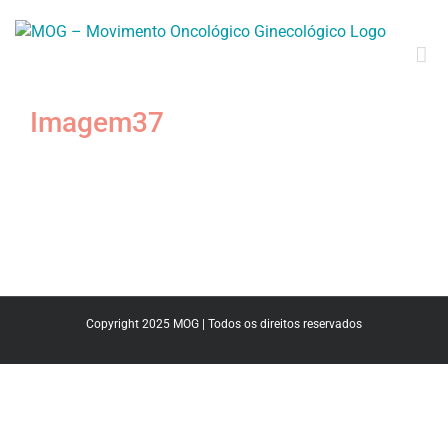
Skip
to
content
Imagem37
Copyright 2025 MOG | Todos os direitos reservados