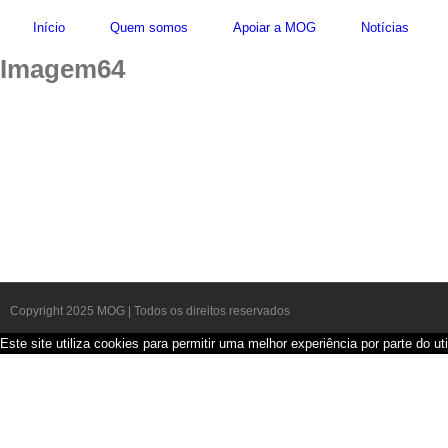
Skip
Início
Quem somos
Apoiar a MOG
Notícias
to
content
Imagem64
Copyright 2025 MOG | Todos os direitos reservados
Este site utiliza cookies para permitir uma melhor experiência por parte do uti