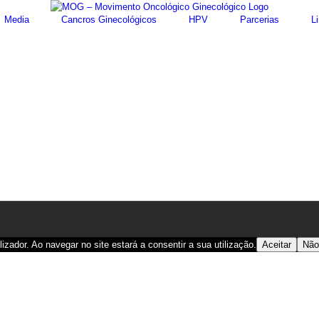
Media
Cancros Ginecológicos
HPV
Parcerias
Li
lizador. Ao navegar no site estará a consentir a sua utilização.
Aceitar
Não