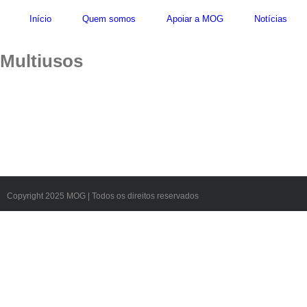
Skip
Início
Quem somos
Apoiar a MOG
Notícias
to
content
Multiusos
Copyright 2025 MOG | Todos os direitos reservados